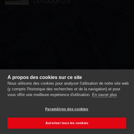
OUTDOOR 2.0
Webdesign
Luzern
Photovoltaik
Fassade
Webagentur
À propos des cookies sur ce site
Sursee
IT
Nous utilisons des cookies pour analyser l'utilisation de notre site web
Security
(y compris l'historique des recherches et de la navigation) et pour
vous offrir une meilleure expérience d'utilisation.
En savoir plus
Luzern
Webagentur
Luzern
Webdesign
Paramètres des cookies
Sursee
Branding
MPA
Stellen
Autoriser tous les cookies
Schweiz