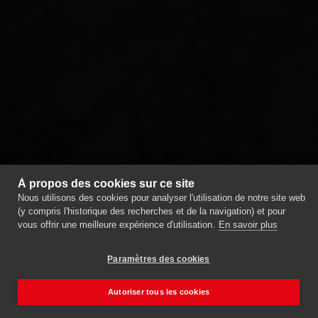
SEO
Agentur
Luzern
Verpackungsdesign
Luzern
SEO
Agentur
Sursee
Photovoltaik
Webagentur
À propos des cookies sur ce site
Sursee
Creanet
Branding
Nous utilisons des cookies pour analyser l'utilisation de notre site web
Agentur
(y compris l'historique des recherches et de la navigation) et pour
vous offrir une meilleure expérience d'utilisation.
En savoir plus
Luzern
Webdesign
Sursee
Photovoltaikanlage,
Paramètres des cookies
Solartechnik
Branding
Webdesign
Luzern
Photovoltaik
Autoriser tous les cookies
Fassade
Planung