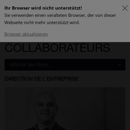
Ihr Browser wird nicht unterstützt!
Sie verwenden einen veralteten Browser, der von dieser
DE
Webseite nicht mehr unterstützt wird.
program & prix
Browser aktualisieren
COLLABORATEURS
Afficher les filtres
DIRECTION DE L'ENTREPRISE