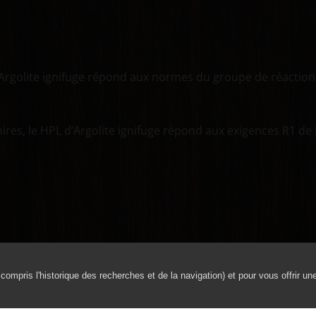
d’Argolite ignifuge répond aux normes du groupe de réaction
ires, le HPL d’Argolite ignifuge répond aux exigences R1 de 
 compris l'historique des recherches et de la navigation) et pour vous offrir un