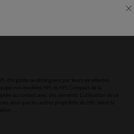
DE
program & prix
HPL d’Argolite se distinguent par leurs excellentes
 équipé nos modèles HPL et HPL Compact de la
ptée au contact avec des aliments. L’utilisation de ce
es ainsi que les autres propriétés du HPL selon la
ation.