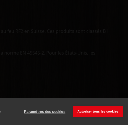
 au feu RF2 en Suisse. Ces produits sont classés B1
la norme EN 45545-2. Pour les États-Unis, les
e
Paramètres des cookies
Autoriser tous les cookies