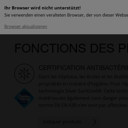
Ihr Browser wird nicht unterstützt!
Sie verwenden einen veralteten Browser, der von dieser Websei
Browser aktualisieren
FONCTIONS DES P
CERTIFICATION ANTIBACTÉR
Dans les hôpitaux, les écoles et les établi
propriétés en matière d’hygiène. Pour ré
technologie Silver Sanitized®. Cette tech
matériau est également sans danger pour 
norme SN EN 438 n’en sont pas affectées. 
Indiquer produits