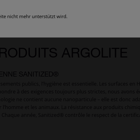
te nicht mehr unterstützt wird.
RODUITS ARGOLITE
IENNE SANITIZED®
ssements publics, l’hygiène est essentielle. Les surfaces en 
pondre à des exigences toujours plus strictes, nous avons
nologie ne contient aucune nanoparticule – elle est donc ada
l’homme et les animaux. La résistance aux produits chimiqu
Chaque année, Sanitized® contrôle le respect de la certific