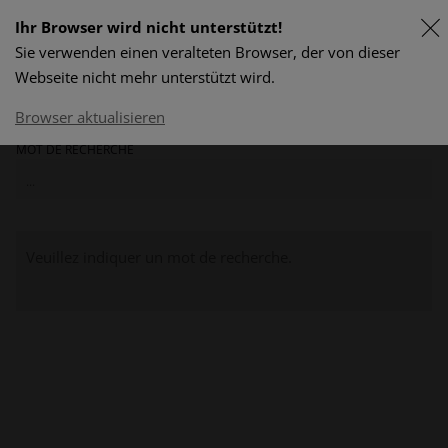
Ihr Browser wird nicht unterstützt!
Sie verwenden einen veralteten Browser, der von dieser
DE
Webseite nicht mehr unterstützt wird.
program & prix
Browser aktualisieren
MOT DE RECHERCHE
Veuillez indiquer un mot de recherche.