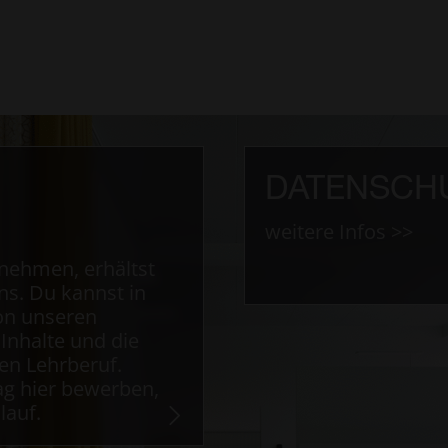
DATENSCH
weitere Infos >>
nehmen, erhältst
ns. Du kannst in
von unseren
Inhalte und die
en Lehrberuf.
ag hier bewerben,
lauf.