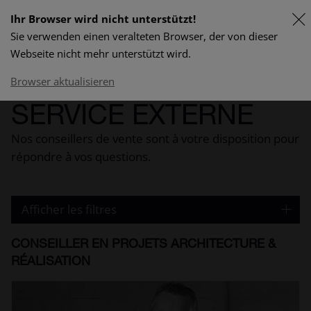
Ihr Browser wird nicht unterstützt!
Sie verwenden einen veralteten Browser, der von dieser
DE
Webseite nicht mehr unterstützt wird.
program & prix
Browser aktualisieren
SERVICE EXTERNE
Nos conseillers de vente sont à votre disposition pour
répondre à vos questions.
Afficher les filtres
CONSEILLER EN PROJETS ARCHITECTURE &
RÉALISATION