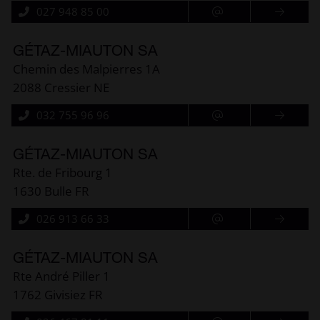
027 948 85 00
GÉTAZ-MIAUTON SA
Chemin des Malpierres 1A
2088 Cressier NE
032 755 96 96
GÉTAZ-MIAUTON SA
Rte. de Fribourg 1
1630 Bulle FR
026 913 66 33
GÉTAZ-MIAUTON SA
Rte André Piller 1
1762 Givisiez FR