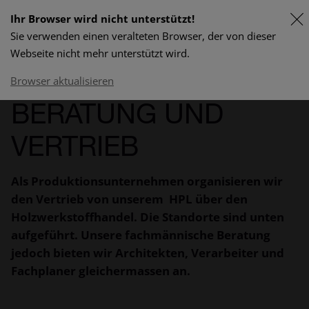
Ihr Browser wird nicht unterstützt!
Sie verwenden einen veralteten Browser, der von dieser
FR
Webseite nicht mehr unterstützt wird.
Lieferprogramm & Preise
Browser aktualisieren
BERATUNG UND
VERTRIEB
Als Produktionsunternehmen organisieren wir
den Vertrieb von unserem HPL über den
Holzwerkstoffhandel. Die Standorte sind unten
aufgeführt. Unsere fachmännische Beratung
jedoch bieten wir Architekten, Verarbeiter und
Fachplaner gleichermassen an.