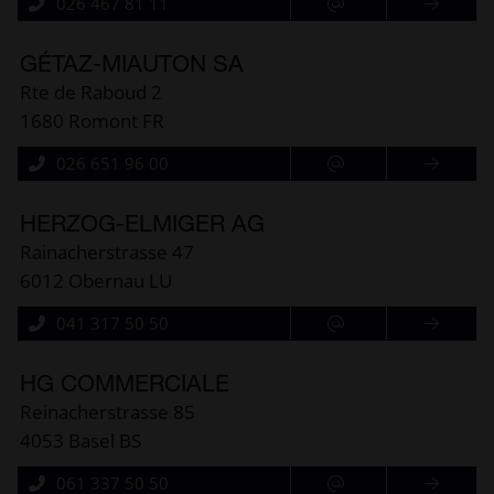
026 467 81 11
GÉTAZ-MIAUTON SA
Rte de Raboud 2
1680 Romont FR
026 651 96 00
HERZOG-ELMIGER AG
Rainacherstrasse 47
6012 Obernau LU
041 317 50 50
HG COMMERCIALE
Reinacherstrasse 85
4053 Basel BS
061 337 50 50