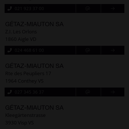
021 923 37 00
GÉTAZ-MIAUTON SA
Z.I. Les Orlons
1860 Aigle VD
024 468 61 00
GÉTAZ-MIAUTON SA
Rte des Peupliers 17
1964 Conthey VS
027 345 36 37
GÉTAZ-MIAUTON SA
Kleegärtenstrasse
3930 Visp VS