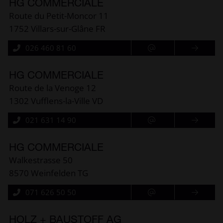
HG COMMERCIALE
Route du Petit-Moncor 11
1752 Villars-sur-Glâne FR
026 460 81 60
HG COMMERCIALE
Route de la Venoge 12
1302 Vufflens-la-Ville VD
021 631 14 90
HG COMMERCIALE
Walkestrasse 50
8570 Weinfelden TG
071 626 50 50
HOLZ + BAUSTOFF AG