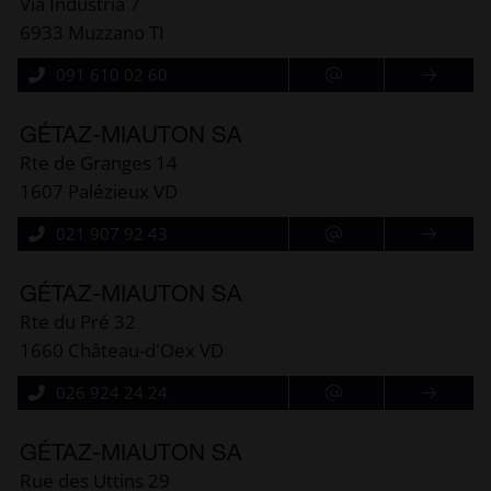
Via Industria 7
6933 Muzzano TI
091 610 02 60
GÉTAZ-MIAUTON SA
Rte de Granges 14
1607 Palézieux VD
021 907 92 43
GÉTAZ-MIAUTON SA
Rte du Pré 32
1660 Château-d'Oex VD
026 924 24 24
GÉTAZ-MIAUTON SA
Rue des Uttins 29