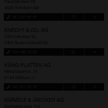
Hauptstrasse 29
4938 Rohrbach BE
062 957 60 00
KNECHT & CO. AG
Täfernstrasse 33
5405 Baden-Dättwil AG
056 484 55 00
KÜNG PLATTEN AG
Menznauerstr. 15
6130 Willisau LU
041 972 76 76
KURATLE & JAECKER AG
Rehhagstrasse 154