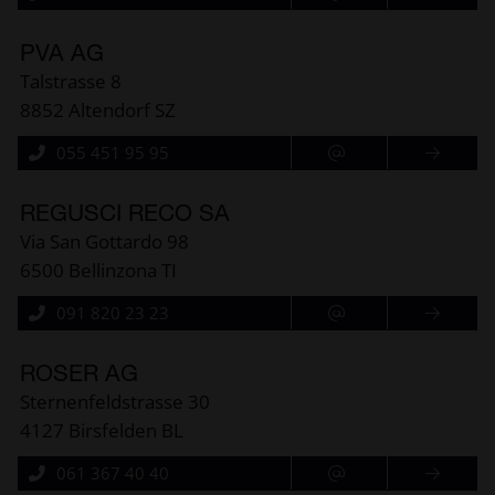
PVA AG
Talstrasse 8
8852 Altendorf SZ
055 451 95 95
REGUSCI RECO SA
Via San Gottardo 98
6500 Bellinzona TI
091 820 23 23
ROSER AG
Sternenfeldstrasse 30
4127 Birsfelden BL
061 367 40 40