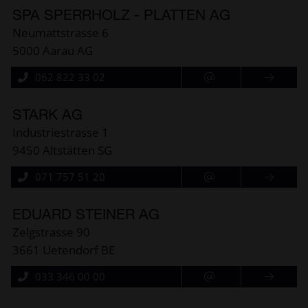
SPA SPERRHOLZ - PLATTEN AG
Neumattstrasse 6
5000 Aarau AG
062 822 33 02
STARK AG
Industriestrasse 1
9450 Altstätten SG
071 757 51 20
EDUARD STEINER AG
Zelgstrasse 90
3661 Uetendorf BE
033 346 00 00