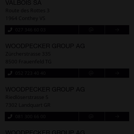
VALBOIS SA
Route des Rottes 3
1964 Conthey VS
027 346 60 03
WOODPECKER GROUP AG
Zürcherstrasse 335
8500 Frauenfeld TG
052 723 40 40
WOODPECKER GROUP AG
Riedlöserstrasse 5
7302 Landquart GR
081 300 66 00
WOODPECKER GROUP AG