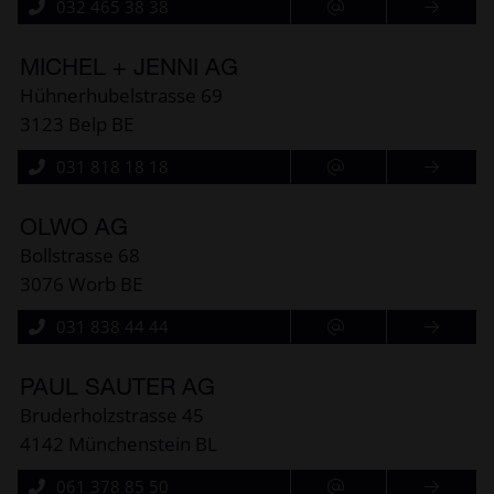
032 465 38 38
MICHEL + JENNI AG
Hühnerhubelstrasse 69
3123 Belp BE
031 818 18 18
OLWO AG
Bollstrasse 68
3076 Worb BE
031 838 44 44
PAUL SAUTER AG
Bruderholzstrasse 45
4142 Münchenstein BL
061 378 85 50