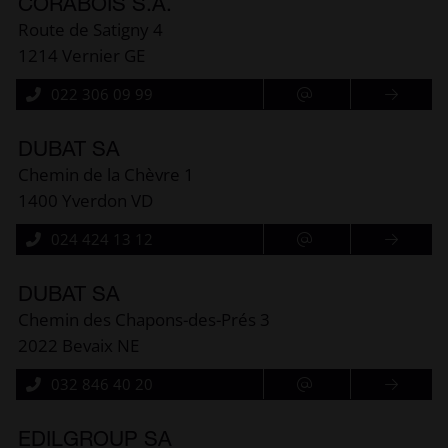
CORABOIS S.A.
Route de Satigny 4
1214 Vernier GE
022 306 09 99
DUBAT SA
Chemin de la Chèvre 1
1400 Yverdon VD
024 424 13 12
DUBAT SA
Chemin des Chapons-des-Prés 3
2022 Bevaix NE
032 846 40 20
EDILGROUP SA