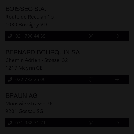
BOISSEC S.A.
Route de Reculan 1b
1030 Bussigny VD
021 706 44 55
BERNARD BOURQUIN SA
Chemin Adrien - Stössel 32
1217 Meyrin GE
022 782 25 00
BRAUN AG
Mooswiesstrasse 76
9201 Gossau SG
071 388 71 71