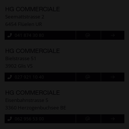
HG COMMERCIALE
Seemattstrasse 2
6454 Flüelen UR
041 874 30 80
HG COMMERCIALE
Bielstrasse 51
3902 Glis VS
027 921 10 40
HG COMMERCIALE
Eisenbahnstrasse 5
3360 Herzogenbuchsee BE
062 956 53 00