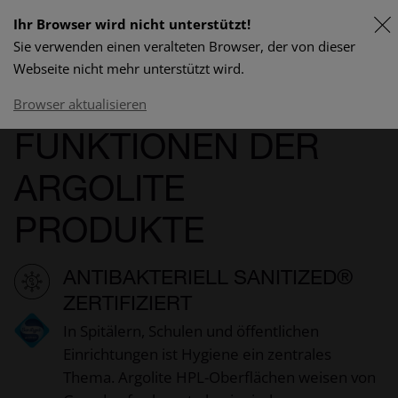
Ihr Browser wird nicht unterstützt!
Sie verwenden einen veralteten Browser, der von dieser
FR
Webseite nicht mehr unterstützt wird.
Lieferprogramm & Preise
Browser aktualisieren
FUNKTIONEN DER
ARGOLITE
PRODUKTE
ANTIBAKTERIELL SANITIZED®
ZERTIFIZIERT
In Spitälern, Schulen und öffentlichen
Einrichtungen ist Hygiene ein zentrales
Thema. Argolite HPL-Oberflächen weisen von