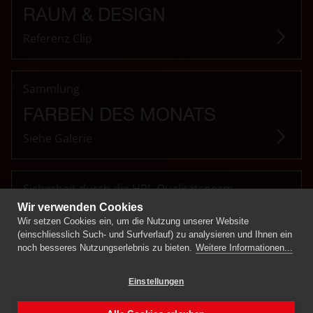
RAUM & DESIGN
Referenz Clip
Sammlung
FARBEN DES MONATS
Siehe Galerie
Sicherheit durch die HPL-Qualitätsnorm
Wir verwenden Cookies
SN EN 438
Wir setzen Cookies ein, um die Nutzung unserer Website
(einschliesslich Such- und Surfverlauf) zu analysieren und Ihnen ein
noch besseres Nutzungserlebnis zu bieten.
Weitere Informationen...
Einstellungen