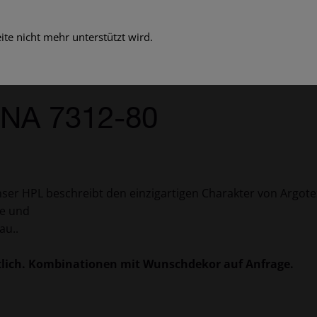
te nicht mehr unterstützt wird.
INA 7312-80
nser HPL beschreibt den einzigartigen Charakter von Argote
ue und
au..
lich. Kombinationen mit Wunschdekor auf Anfrage.