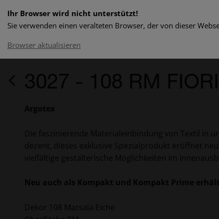
Ihr Browser wird nicht unterstützt!
Sie verwenden einen veralteten Browser, der von dieser Websei
Browser aktualisieren
3027 - 108 RM FIOR
Argotex
Die faszinierende Materialeinbindung von Textil in u
dezent, dieses exklusive Spezialprodukt eröffnet ne
vielfältige gestalterische Möglichkeiten im Innenausb
Neu auch als Kompakt und Kompakt Prime erhält
Dekor 108 Marsala Eiche