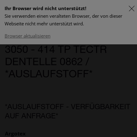
Ihr Browser wird nicht unterstützt!
Sie verwenden einen veralteten Browser, der von dieser
FR
Webseite nicht mehr unterstützt wird.
Lieferprogramm & Preise
Browser aktualisieren
3050 - 414 TP TECTR
DENTELLE 0862 /
*AUSLAUFSTOFF*
*AUSLAUFSTOFF - VERFÜGBARKEIT
AUF ANFRAGE*
Argotex