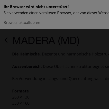
Ihr Browser wird nicht unterstützt!
Sie verwenden einen veralteten Browser, der von dieser Websei
Browser aktualisieren
MADERA (MD)
Die Heimische.
Dezente und harmonische Holzstruktu
Aussenbereich.
Diese Oberflächenstruktur eignet si
Bei Verwendung in Längs- und Querrichtung weist di
Formate
260 × 130
330 × 160