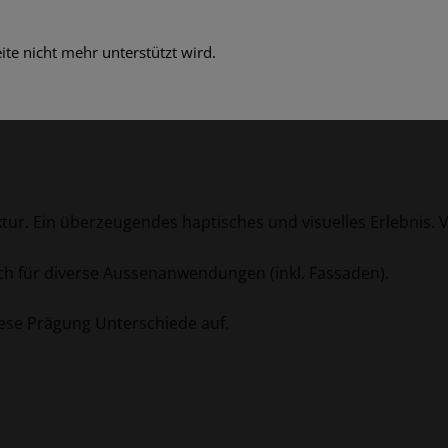
te nicht mehr unterstützt wird.
r. Ein überzeugendes haptisches und visuelles Erlebnis. V
ch für diverse Aussenanwendungen (inkl. Fassaden).
ese Prägung Unterschiede auf.