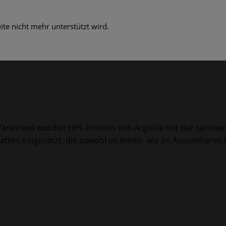
te nicht mehr unterstützt wird.
Wädenswil wurden HPL-Fronten von Argolite mit der samtwei
Platten eingesetzt, die sowohl im Innen- wie im Aussenbere