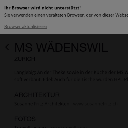
Ihr Browser wird nicht unterstützt!
Sie verwenden einen veralteten Browser, der von dieser Websei
Browser aktualisieren
MS WÄDENSWIL
ZÜRICH
Langlebig: An der Theke sowie in der Küche der MS 
soft verbaut. Edel: Auch für die Tische wurden HPL-
ARCHITEKTUR
Susanne Fritz Architekten -
www.susannefritz.ch
FOTOS
Torvioll Jashari -
www.torvioll.com