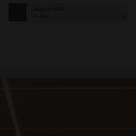
Glisgrau
/ 1030
HPL BOX