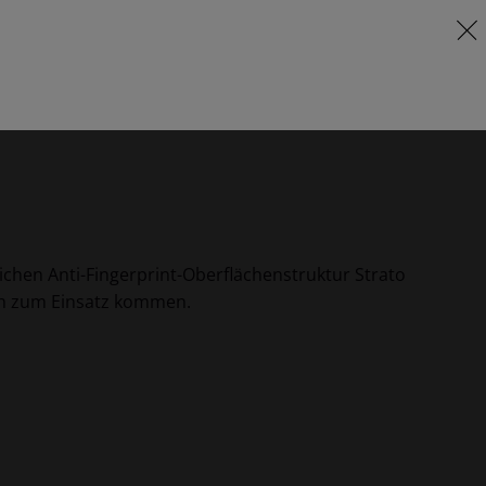
FR
Lieferprogramm & Preise
chen Anti-Fingerprint-Oberflächenstruktur Strato
ich zum Einsatz kommen.