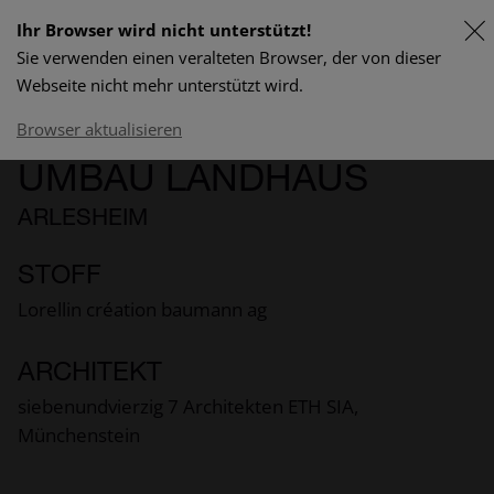
Ihr Browser wird nicht unterstützt!
Sie verwenden einen veralteten Browser, der von dieser
FR
Webseite nicht mehr unterstützt wird.
Lieferprogramm & Preise
Browser aktualisieren
UMBAU LANDHAUS
ARLESHEIM
STOFF
Lorellin création baumann ag
ARCHITEKT
siebenundvierzig 7 Architekten ETH SIA,
Münchenstein