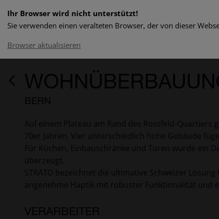
Ihr Browser wird nicht unterstützt!
Sie verwenden einen veralteten Browser, der von dieser Websei
Browser aktualisieren
WOHNÜBERBAUUN
BERN
Auf einem Plateau am Rand des Rossfeld-Quartiers 
70er Jahren. Vier unterschiedlich hohe Gebäude füg
Für Küchen, Einbauschränke und Türen wurde ein Dekor
überzeugt.
STRATO bezeichnet die ultimative Schweizer Lösung f
angenehme Haptik mit robuster Funktionalität und e
VERARBEITER