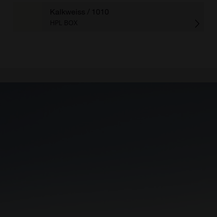
Kalkweiss
/ 1010
HPL BOX