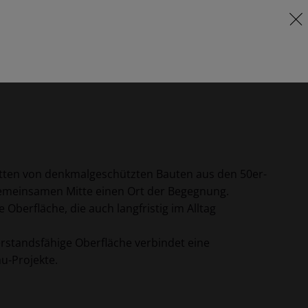
FR
Lieferprogramm & Preise
itten von denkmalgeschützten Bauten aus den 50er-
 gemeinsamen Mitte einen Ort der Begegnung.
Oberfläche, die auch langfristig im Alltag
erstandsfähige Oberfläche verbindet eine
u-Projekte.