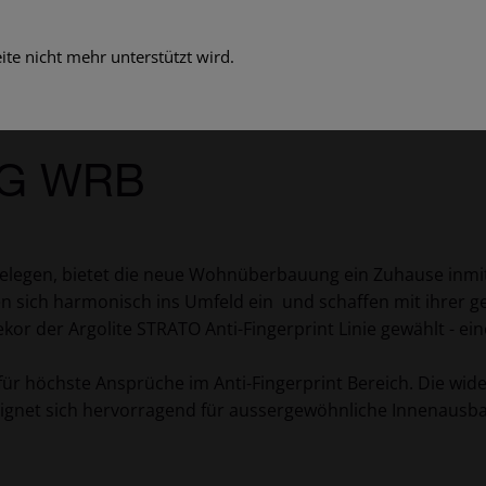
te nicht mehr unterstützt wird.
G WRB
gelegen, bietet die neue Wohnüberbauung ein Zuhause inm
en sich harmonisch ins Umfeld ein und schaffen mit ihrer
 der Argolite STRATO Anti-Fingerprint Linie gewählt - eine 
ür höchste Ansprüche im Anti-Fingerprint Bereich. Die wid
ignet sich hervorragend für aussergewöhnliche Innenausba