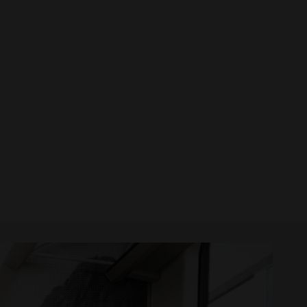
Weiss
/ 217
HPL BOX