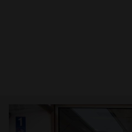
HPL 0.9 mm
Alumatt (AM)
HPL BOX
Argoprint - Kundensujets
HPL BOX