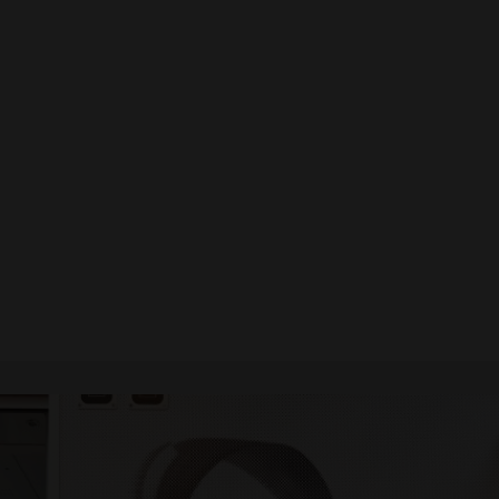
Schwerentflammbar
Seidenmatt (SM)
HPL BOX