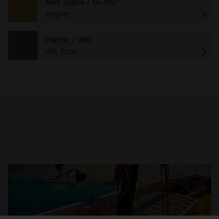
Miel Sucré
/ M-102
Polyrey
Pacific
/ 390
HPL BOX