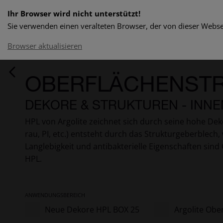
Ihr Browser wird nicht unterstützt!
Sie verwenden einen veralteten Browser, der von dieser Websei
Browser aktualisieren
OBERFLÄCHENST
DEKORE & STRUKTUREN - IN
HPL von Argolite zeichnet sich durch seine hohe Deko
rau, PI, etc.) entsteht durch das Strukturgeberblec
Langlebigkeit und antibakterielle Eigenschaften sind
HPL.
ANWENDUNGSBEREICH
Neue Dekore HPL BOX 25
Argolite Obe