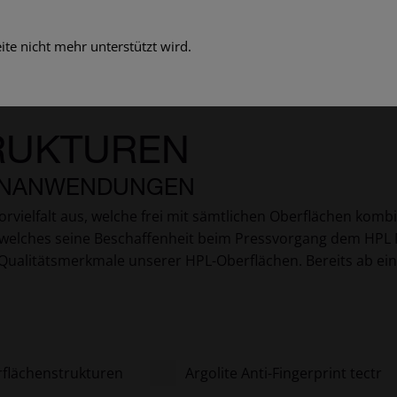
te nicht mehr unterstützt wird.
RUKTUREN
NENANWENDUNGEN
rvielfalt aus, welche frei mit sämtlichen Oberflächen komb
h, welches seine Beschaffenheit beim Pressvorgang dem HPL 
 Qualitätsmerkmale unserer HPL-Oberflächen. Bereits ab eine
rflächenstrukturen
Argolite Anti-Fingerprint tectr