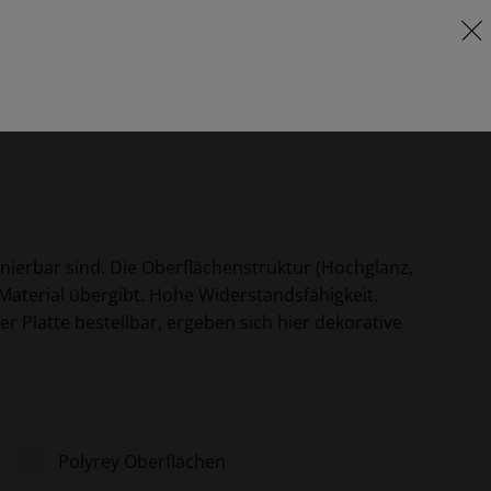
FR
Lieferprogramm & Preise
inierbar sind. Die Oberflächenstruktur (Hochglanz,
Material übergibt. Hohe Widerstandsfähigkeit,
r Platte bestellbar, ergeben sich hier dekorative
Polyrey Oberflächen